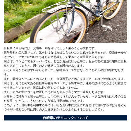
自転車に乗る時には、交通ルールを守って正しく乗ることが大切です。
信号無視や二人乗りなど、気を付けなければならないことは色々とありますが、交通ルールだ
けでなく、マナーについてもきちんと意識をして乗ることが重要と言えます。
例えば、コンビニでもスーパーでも、どこかお店に行った時に、お店の前の適当な場所に自転
車をとめてしまうと、周りの人の迷惑になる恐れがあります。
いくら自分がとめやすいからと言って、駐輪スペースではない所にとめるのは迷惑になりま
す。
また、駐輪スペースにとめるとしても、自分勝手なとめ方をすると、やはり迷惑になります。
例えば、先にとめてある自転車が駐輪スペースから出す時に、進路の妨げになるような置き方
をする人がいますが、迷惑以外の何ものでもありません。
また、カゴの中にゴミを放置してその場を去ると言うマナー違反もあります。
お店を出て帰ろうと思った時に、カゴの中にゴミが入っていたら、不快な気持ちになるのは当
たり前ですから、こういったいい加減な行動は慎むべきです。
このように、自転車を利用する時には、街を走行中に安全に気を付けて運転するのはもちろん
ですが、使わない時に周りの人に迷惑をかけないようにすることも大切です。
自転車のテクニックについて