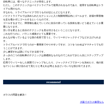
自転車には、様々なテクニックが存在します。
ただし、このテクニックはバイクトライアルで使用されるものであり、使用する自転車はトラ
イアル用のもの。
すなわち、トライアルバイクで行うものがほとんどになります。
バイクトライアルでは決められたセクションに入り制限時間以内にゴールまで、岩場や障害物
を足を着かずにゴールするというものです。
ゴールするまでに、障害物を越えていくのに自分の持っている技術を使いどう超えていくか重
要になります。
言い方を変えると自分のテクニックを見せ付けるということになります。
これを行うのに、バランス感覚がとても重要です。
みんなが知っているような技の名前で言うと、ウィリーやジャックナイフなどが上げられま
す。
トライアルバイクで行うのが一番簡単でやりやすいですが、コツをつかめばママチャリでも行
うことができます。
少し練習すれば誰にでもできる技です。
さっきの二つの自転車のテクニックは基礎的なものなのでこれができたら次にステップアップ
します。
応用でウィリーをした状態でジャンプをしたり、ジャックナイフでターンを決めたり、他の技
を2つくらい掛け合わせて見たりと考えれば考えるほどいろいろな技が出てきます。
recommend
ガラスの問題を解決！
大阪でガラス修理なら